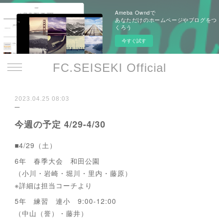
Ameba Owndで
あなただけのホームページやブログをつ
くろう
今すぐ試す
FC.SEISEKI Official
2023.04.25 08:03
今週の予定 4/29-4/30
■4/29（土）
6年 春季大会 和田公園
（小川・岩崎・堀川・里内・藤原）
※詳細は担当コーチより
5年 練習 連小 9:00-12:00
（中山（誉）・藤井）