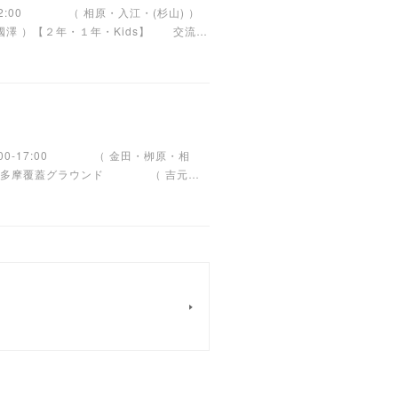
12:00 （ 相原・入江・(杉山) ）
國澤 ）【２年・１年・Kids】 交流…
:00-17:00 （ 金田・栁原・相
グ 南多摩覆蓋グラウンド （ 吉元…