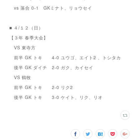
vs 落合 0-1 GKミナト、リョウセイ
■ ４/１２（日）
【３年 春季大会】
VS 東寺方
前半 GK トキ 4-0 ユウゴ、エイト2 、トシタカ
後半 GK ダイチ 2-0 ガク、カイセイ
VS 鶴牧
前半 GK トキ 2-0 リク2
後半 GK トキ 3-0 ケイト、リク、リオ