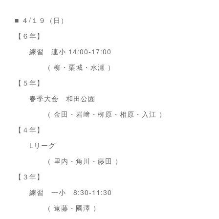
■ ４/１９（日）
【６年】
練習 連小 14:00-17:00
（ 柳・栗城・水瀬 ）
【５年】
春季大会 和田公園
（ 金田・岩﨑・栁原・相原・入江 ）
【４年】
Lリーグ
（ 里内・角川・藤田 ）
【３年】
練習 一小 8:30-11:30
（ 遠藤・國澤 ）