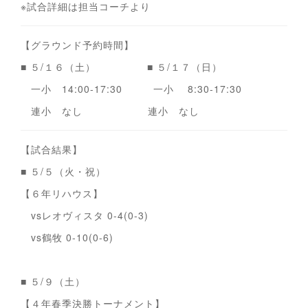
※試合詳細は担当コーチより
【グラウンド予約時間】
■ ５/１６（土） ■ ５/１７（日）
一小 14:00-17:30 一小 8:30-17:30
連小 なし 連小 なし
【試合結果】
■ ５/５（火・祝）
【６年リハウス】
vsレオヴィスタ 0-4(0-3)
vs鶴牧 0-10(0-6)
■ ５/９（土）
【４年春季決勝トーナメント】