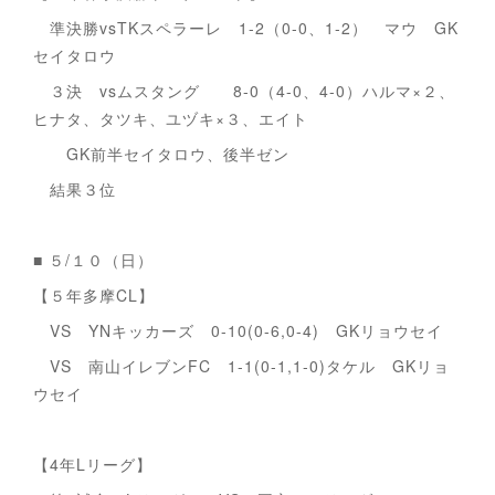
準決勝vsTKスペラーレ 1-2（0-0、1-2） マウ GK
セイタロウ
３決 vsムスタング 8-0（4-0、4-0）ハルマ×２、
ヒナタ、タツキ、ユヅキ×３、エイト
GK前半セイタロウ、後半ゼン
結果３位
■ ５/１０（日）
【５年多摩CL】
VS YNキッカーズ 0-10(0-6,0-4) GKリョウセイ
VS 南山イレブンFC 1-1(0-1,1-0)タケル GKリョ
ウセイ
【4年Lリーグ】