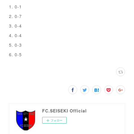
1. 0-1
2. 0-7
3. 0-4
4. 0-4
5. 0-3
6. 0-5
FC.SEISEKI Official
フォロー