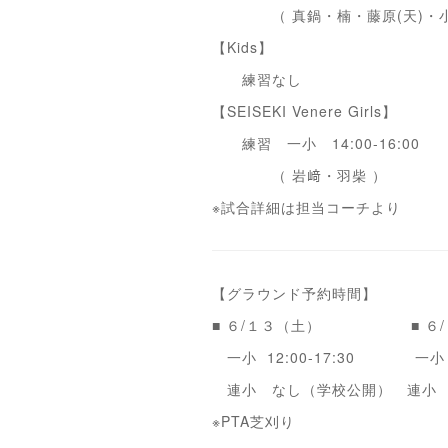
（ 真鍋・楠・藤原(天)・小
【Kids】
練習なし
【SEISEKI Venere Girls】
練習 一小 14:00-16:00
（ 岩﨑・羽柴 ）
※試合詳細は担当コーチより
【グラウンド予約時間】
■ ６/１３（土） ■ ６/
一小 12:00-17:30 一小 8
連小 なし（学校公開） 連小 14:
※PTA芝刈り