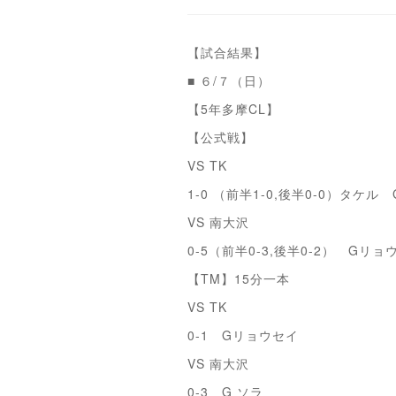
【試合結果】
■ ６/７（日）
【5年多摩CL】
【公式戦】
VS TK
1-0 （前半1-0,後半0-0）タケル
VS 南大沢
0-5（前半0-3,後半0-2） Gリョ
【TM】15分一本
VS TK
0-1 Gリョウセイ
VS 南大沢
0-3 G ソラ