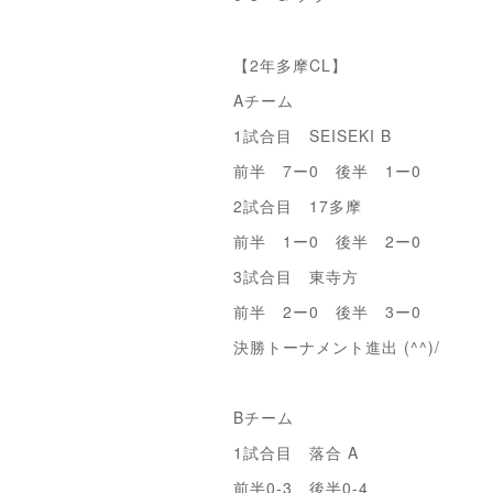
【2年多摩CL】
Aチーム
1試合目 SEISEKI B
前半 7ー0 後半 1ー0
2試合目 17多摩
前半 1ー0 後半 2ー0
3試合目 東寺方
前半 2ー0 後半 3ー0
決勝トーナメント進出 (^^)/
Bチーム
1試合目 落合 A
前半0-3 後半0-4