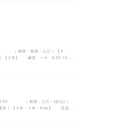
:00 （ 栁原・相原・入江 ）【４
【２年】 練習 一小 8:30-10:…
12:00 （ 相原・入江・(杉山) ）
國澤 ）【２年・１年・Kids】 交流…