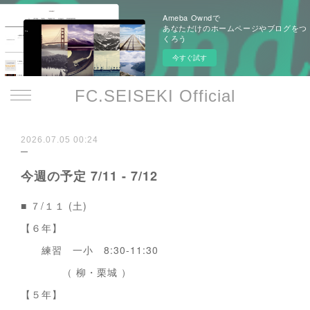
Ameba Owndで
あなただけのホームページやブログをつ
くろう
今すぐ試す
FC.SEISEKI Official
2026.07.05 00:24
今週の予定 7/11 - 7/12
■ ７/１１ (土)
【６年】
練習 一小 8:30-11:30
（ 柳・栗城 ）
【５年】