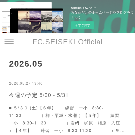
Ameba Owndで
あなただけのホームページやブログをつ
くろう
今すぐ試す
FC.SEISEKI Official
2026
.
05
2026.05.27 13:40
今週の予定 5/30 - 5/31
■ ５/３０ (土)【６年】 練習 一小 8:30-
11:30 （ 柳・栗城・水瀬 ）【５年】 練習
一小 8:30-11:30 （ 岩﨑・栁原・相原・入江
）【４年】 練習 一小 8:30-11:30 （ 里…